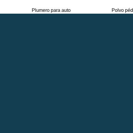
Plumero para auto
Polvo péd