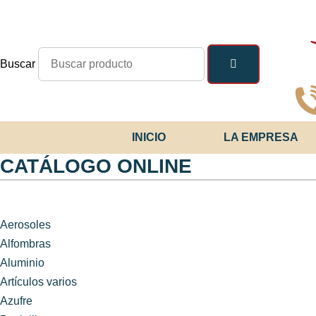
Ir
al
contenido
Buscar
INICIO
LA EMPRESA
CATÁLOGO ONLINE
Aerosoles
Alfombras
Aluminio
Artículos varios
Azufre