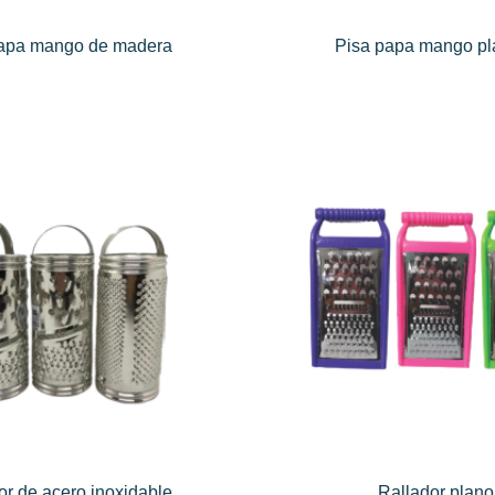
papa mango de madera
Pisa papa mango pl
or de acero inoxidable
Rallador plano