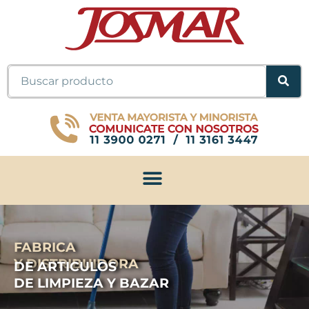
Ir
al
contenido
Buscar
FABRICA
Y DISTRIBUIDORA
DE ARTICULOS
DE LIMPIEZA Y BAZAR