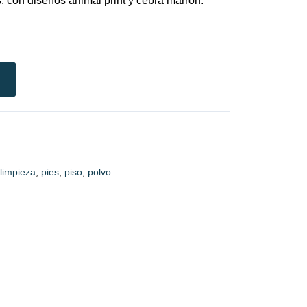
, con diseños animal print y cebra marrón.
limpieza
,
pies
,
piso
,
polvo