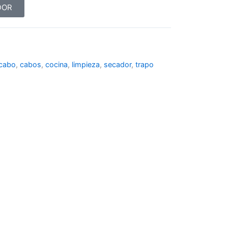
DOR
cabo
,
cabos
,
cocina
,
limpieza
,
secador
,
trapo