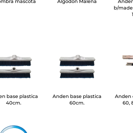
ombra mascota
Algodon Malena
Anden
b/made 
n base plastica
Anden base plastica
Anden c
40cm.
60cm.
60, 