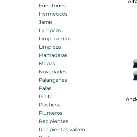
Alf
Fuentones
Hermeticos
Jarras
Lampazo
Limpiavidrios
Limpieza
Mamaderas
Mopas
Novedades
Palanganas
Palas
Pileta
Ande
Plásticos
Plumeros
Recipientes
Recipientes vaiven