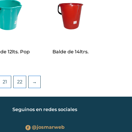
de 12lts. Pop
Balde de 14ltrs.
21
22
→
Seguinos en redes sociales
@josmarweb