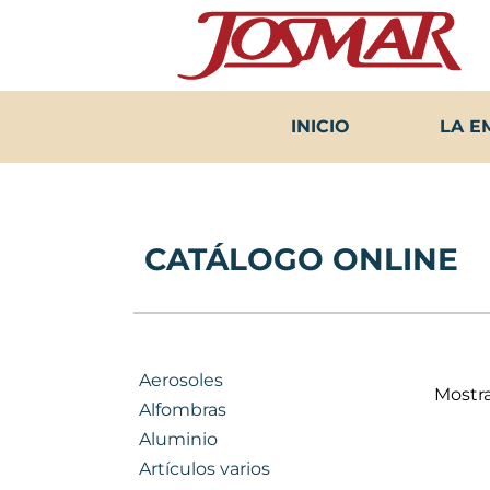
Ir
al
contenido
INICIO
LA E
CATÁLOGO ONLINE
Aerosoles
Mostra
Alfombras
Aluminio
Artículos varios