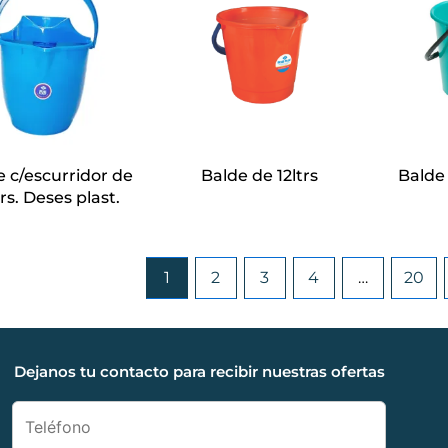
e c/escurridor de
Balde de 12ltrs
Balde 
trs. Deses plast.
1
2
3
4
…
20
Dejanos tu contacto para recibir nuestras ofertas