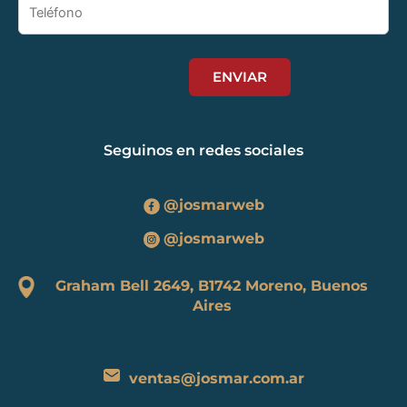
Seguinos en redes sociales
@josmarweb
@josmarweb
Graham Bell 2649, B1742 Moreno, Buenos
Aires
ventas@josmar.com.ar