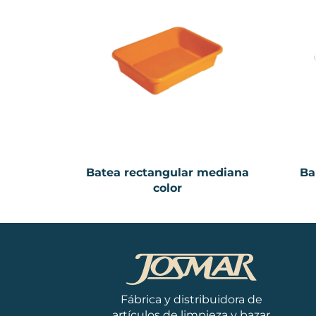
Batea rectangular mediana
Ba
color
Fábrica y distribuidora de
artículos de limpieza y bazar