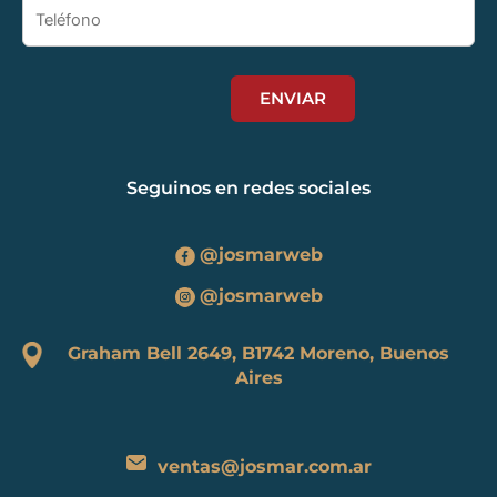
Seguinos en redes sociales
@josmarweb
@josmarweb
Graham Bell 2649, B1742 Moreno, Buenos
Aires
ventas@josmar.com.ar