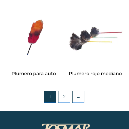
Plumero para auto
Plumero rojo mediano
1
2
→