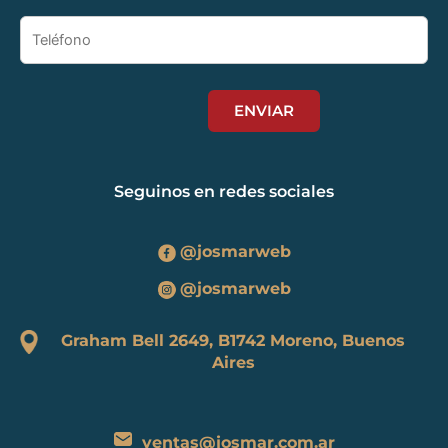
Seguinos en redes sociales
@josmarweb
@josmarweb
Graham Bell 2649, B1742 Moreno, Buenos
Aires
ventas@josmar.com.ar