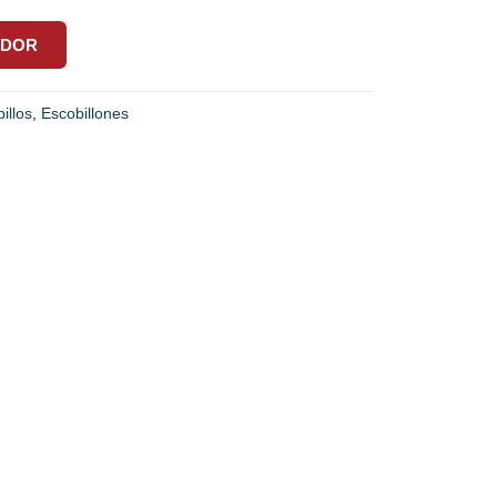
EDOR
illos
,
Escobillones